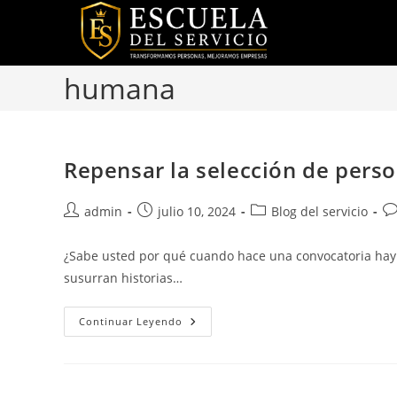
Ir
al
contenido
humana
Repensar la selección de perso
Autor
Publicación
Categoría
Co
admin
julio 10, 2024
Blog del servicio
de
de
de
de
la
la
la
la
¿Sabe usted por qué cuando hace una convocatoria hay 
entrada:
entrada:
entrada:
en
susurran historias…
Repensar
Continuar Leyendo
La
Selección
De
Personal