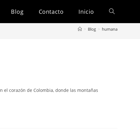
Blog
Contacto
Inicio
Alternar
>
Blog
>
humana
búsqueda
de
la
En el corazón de Colombia, donde las montañas
web