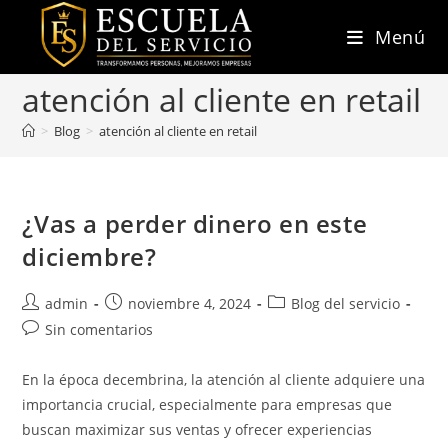
Ir
Menú
al
contenido
atención al cliente en retail
>
Blog
>
atención al cliente en retail
¿Vas a perder dinero en este
diciembre?
Autor
Publicación
Categoría
admin
noviembre 4, 2024
Blog del servicio
de
de
de
Comentarios
Sin comentarios
la
la
la
de
entrada:
entrada:
entrada:
la
En la época decembrina, la atención al cliente adquiere una
entrada:
importancia crucial, especialmente para empresas que
buscan maximizar sus ventas y ofrecer experiencias